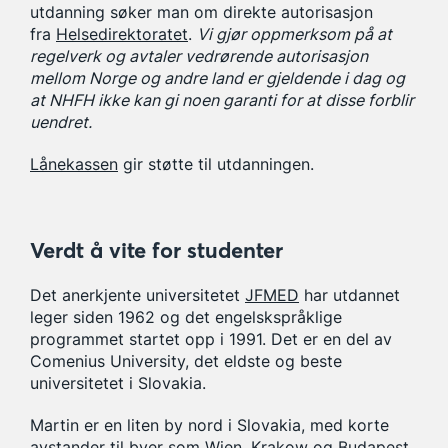
utdanning søker man om direkte autorisasjon
fra
Helsedirektoratet
.
Vi gjør oppmerksom på at
regelverk og avtaler vedrørende autorisasjon
mellom Norge og andre land er gjeldende i dag og
at NHFH ikke kan gi noen garanti for at disse forblir
uendret.
Lånekassen
gir støtte til utdanningen.
Verdt å vite for studenter
Det anerkjente universitetet
JFMED
har utdannet
leger siden 1962 og det engelskspråklige
programmet startet opp i 1991. Det er en del av
Comenius University, det eldste og beste
universitetet i Slovakia.
Martin er en liten by nord i Slovakia, med korte
avstander til byer som Wien, Krakow og Budapest.