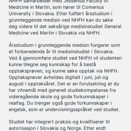
NHFH samarbeider med Jessenius Faculty of
Medicine in Martin, som hører til Comenius
University i Slovakia. Etter fullført årsstudium i
grunnleggende medisin ved NHFH kan du søke
deg videre til det seksårige medisinstudiet General
Medicine ved Martin i Slovakia via NHFH.
Årsstudium i grunnleggende medisin fungerer som
et forberedende år til medisinstudiet i Slovakia.
Ved å gjennomføre studiet ved NHFH vil studenten
kunne tilegne seg kunnskap for å bestå
opptaksprøven, og kunne søke opptak via NHFH.
Opptaksprøver avholdes digitalt i juni, juli og
august i opptaksåret. Det er en forutsetning at du
har vitnemål med generell studiekompetanse fra
videregående skole og gode forkunnskaper i
realfag. Du trenger også gode forkunnskaper i
engelsk, som er undervisningsspråket ved studiet.
Studiet har integrert praksis og kvalifiserer til
autorisasjon i Slovakia og Norge. Etter endt