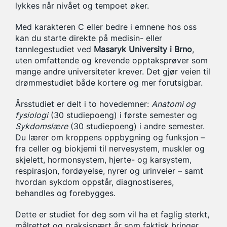
lykkes når nivået og tempoet øker.
Med karakteren C eller bedre i emnene hos oss
kan du starte direkte på medisin- eller
tannlegestudiet ved
Masaryk University i Brno
,
uten omfattende og krevende opptaksprøver som
mange andre universiteter krever. Det gjør veien til
drømmestudiet både kortere og mer forutsigbar.
Årsstudiet er delt i to hovedemner:
Anatomi og
fysiologi
(30 studiepoeng) i første semester og
Sykdomslære
(30 studiepoeng) i andre semester.
Du lærer om kroppens oppbygning og funksjon –
fra celler og biokjemi til nervesystem, muskler og
skjelett, hormonsystem, hjerte- og karsystem,
respirasjon, fordøyelse, nyrer og urinveier – samt
hvordan sykdom oppstår, diagnostiseres,
behandles og forebygges.
Dette er studiet for deg som vil ha et faglig sterkt,
målrettet og praksisnært år som faktisk bringer