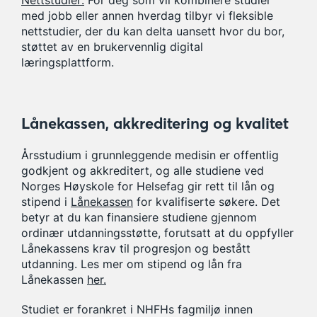
Nettstudier:
For deg som vil kombinere studier
med jobb eller annen hverdag tilbyr vi fleksible
nettstudier, der du kan delta uansett hvor du bor,
støttet av en brukervennlig digital
læringsplattform.
Lånekassen, akkreditering og kvalitet
Årsstudium i grunnleggende medisin er offentlig
godkjent og akkreditert, og alle studiene ved
Norges Høyskole for Helsefag gir rett til lån og
stipend i
Lånekassen
for kvalifiserte søkere. Det
betyr at du kan finansiere studiene gjennom
ordinær utdanningsstøtte, forutsatt at du oppfyller
Lånekassens krav til progresjon og bestått
utdanning. Les mer om stipend og lån fra
Lånekassen
her.
Studiet er forankret i NHFHs fagmiljø innen