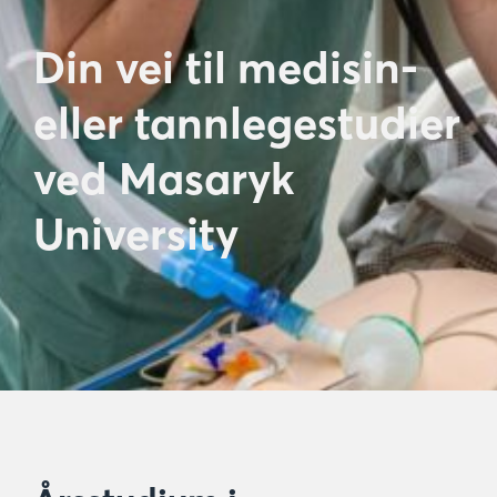
Din vei til medisin-
eller tannlegestudier
ved Masaryk
University