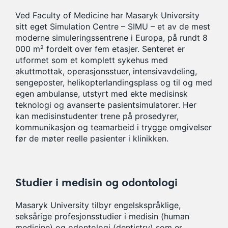
Ved Faculty of Medicine har Masaryk University
sitt eget Simulation Centre – SIMU – et av de mest
moderne simuleringssentrene i Europa, på rundt 8
000 m² fordelt over fem etasjer. Senteret er
utformet som et komplett sykehus med
akuttmottak, operasjonsstuer, intensivavdeling,
sengeposter, helikopterlandingsplass og til og med
egen ambulanse, utstyrt med ekte medisinsk
teknologi og avanserte pasientsimulatorer. Her
kan medisinstudenter trene på prosedyrer,
kommunikasjon og teamarbeid i trygge omgivelser
før de møter reelle pasienter i klinikken.
Studier i medisin og odontologi
Masaryk University tilbyr engelskspråklige,
seksårige profesjonsstudier i medisin (human
medicine) og odontologi (dentistry) som er