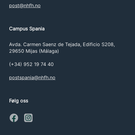
post@nhfh.no
Førstehjelp
Eksamen:
Campus Spania
Digital MCQ-eksamen
Avda. Carmen Saenz de Tejada, Edificio S208,
29650 Mijas (Málaga)
(+34) 952 19 74 40
postspania@nhfh.no
Følg oss