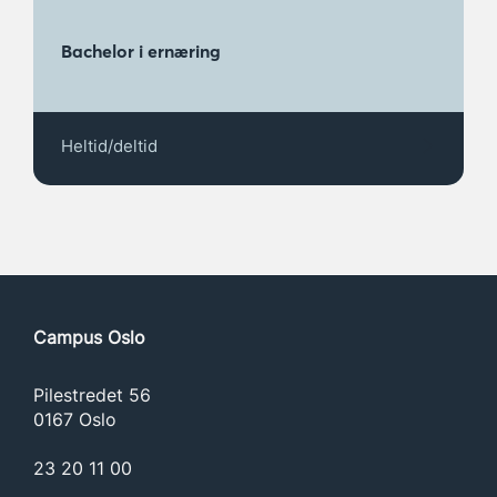
Generell patologi
Spesiell patologi
Bachelor i ernæring
Hjerte- og karsykdommer
Lungesykdommer
Nyre- og urinveissykdommer
Heltid/deltid
Mage- og tarmsykdommer
Endokrine sykdommer
Blodsykdommer
Nevrologiske sykdommer
Ortopedi og traumatologi
Mikrobiologi/infeksjonssykdommer
Gynekologi
Campus Oslo
Geriatri
Hudsykdommer
Pilestredet 56
Psykiatri
0167 Oslo
Generell farmakologi
23 20 11 00
Samfunnsmedisin og etikk
Vitenskapelig metode