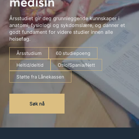
medisin
Årsstudiet gir deg grunnleggende kunnskaper i
anatomi, fysiologi og sykdomslære, og danner et
godt fundament for videre studier innen alle
helsefag.
Årsstudium
60 studiepoeng
Heltid/deltid
Oslo/Spania/Nett
Støtte fra Lånekassen
Søk nå