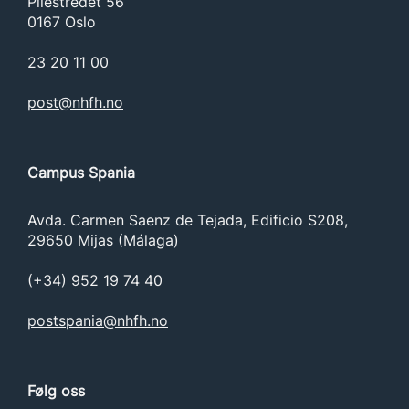
Pilestredet 56
0167 Oslo
23 20 11 00
post@nhfh.no
Campus Spania
Avda. Carmen Saenz de Tejada, Edificio S208,
29650 Mijas (Málaga)
(+34) 952 19 74 40
postspania@nhfh.no
Følg oss