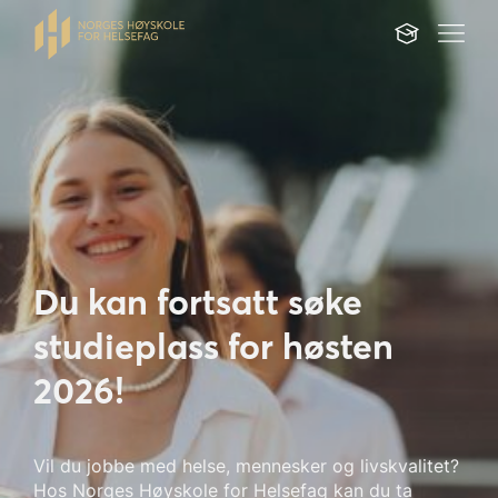
Du kan fortsatt søke
studieplass for høsten
2026!
Vil du jobbe med helse, mennesker og livskvalitet?
Hos Norges Høyskole for Helsefag kan du ta