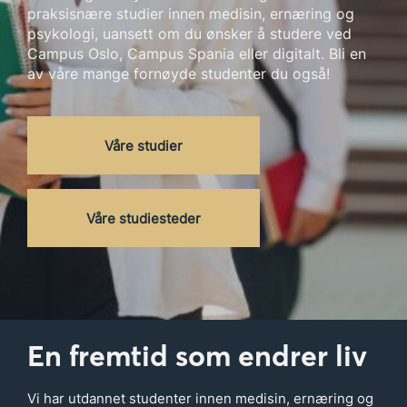
praksisnære studier innen medisin, ernæring og
psykologi, uansett om du ønsker å studere ved
Campus Oslo, Campus Spania eller digitalt. Bli en
av våre mange fornøyde studenter du også!
Våre studier
Våre studiesteder
En fremtid som endrer liv
Vi har utdannet studenter innen medisin, ernæring og