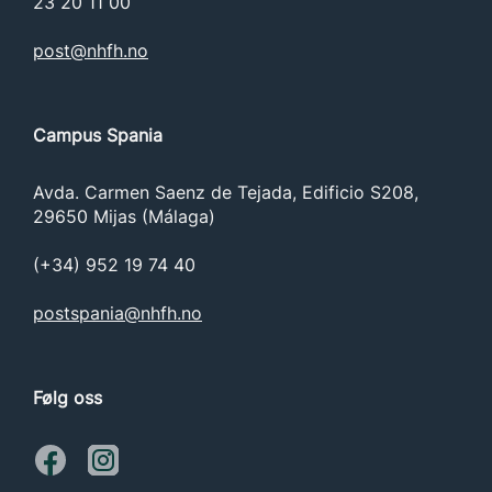
23 20 11 00
post@nhfh.no
Campus Spania
Avda. Carmen Saenz de Tejada, Edificio S208,
29650 Mijas (Málaga)
(+34) 952 19 74 40
postspania@nhfh.no
Følg oss