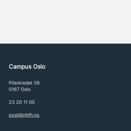
Campus Oslo
Pilestredet 56
0167 Oslo
23 20 11 00
post@nhfh.no