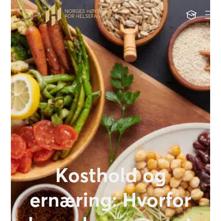
Kosthold og
ernæring: Hvorfor