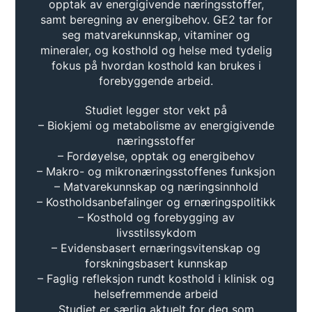
opptak av energigivende næringsstoffer,
samt beregning av energibehov. GE2 tar for
seg matvarekunnskap, vitaminer og
mineraler, og kosthold og helse med tydelig
fokus på hvordan kosthold kan brukes i
forebyggende arbeid.
Studiet legger stor vekt på
– Biokjemi og metabolisme av energigivende
næringsstoffer
– Fordøyelse, opptak og energibehov
– Makro- og mikronæringsstoffenes funksjon
– Matvarekunnskap og næringsinnhold
– Kostholdsanbefalinger og ernæringspolitikk
– Kosthold og forebygging av
livsstilssykdom
– Evidensbasert ernæringsvitenskap og
forskningsbasert kunnskap
– Faglig refleksjon rundt kosthold i klinisk og
helsefremmende arbeid
Studiet er særlig aktuelt for deg som