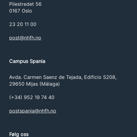
Pilestredet 56
0167 Oslo
23 20 11 00
post@nhfh.no
Campus Spania
Avda. Carmen Saenz de Tejada, Edificio S208,
29650 Mijas (Málaga)
(+34) 952 19 74 40
postspania@nhfh.no
Følg oss