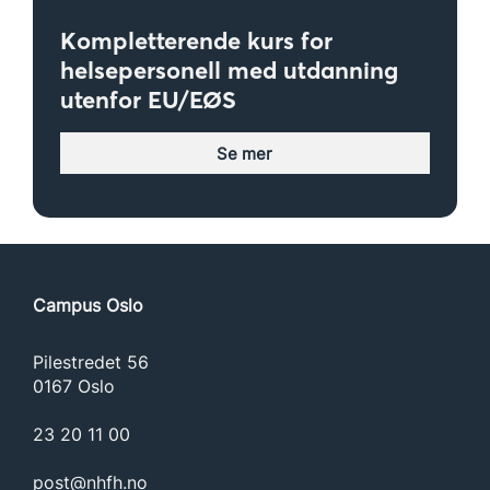
Kompletterende kurs for
helsepersonell med utdanning
utenfor EU/EØS
Se mer
Campus Oslo
Pilestredet 56
0167 Oslo
23 20 11 00
post@nhfh.no