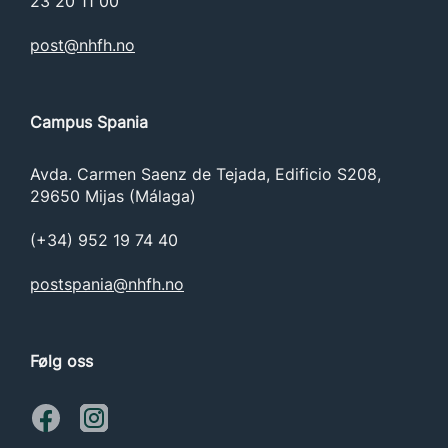
23 20 11 00
post@nhfh.no
Campus Spania
Avda. Carmen Saenz de Tejada, Edificio S208,
29650 Mijas (Málaga)
(+34) 952 19 74 40
postspania@nhfh.no
Følg oss