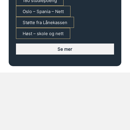
180 studiepoeng
Oslo – Spania – Nett
Støtte fra Lånekassen
Høst – skole og nett
Se mer